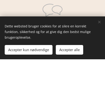
Dette websted bruger cookies for at sikre en korrekt
Kontakt mig
funktion, sikkerhed og for at give dig den bedst mulige
brugeroplevelse.
Jeanette´s Private Pasningsordning
Accepter kun nødvendige
Accepter alle
Nylandsvej 9,Bangsbostrand,9900
Frederikshavn
Jeanette@
datik.dk
Facebook:
@Jeanettesprivatepasningsordning
Instagram:
@jeanettesprivatepasning