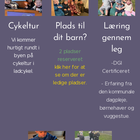
Cykeltur
Plads til
Læring
dit barn?
gennem
Vi kommer
hurtigt rundt i
leg
2 pladser
byen på
reserveret
-DGI
cykeltur i
klik her for at
Certificeret
ladcykel.
se om der er
ledige pladser.
- Erfaring fra
den kommunale
dagpleje,
børnehaver og
vuggestue.